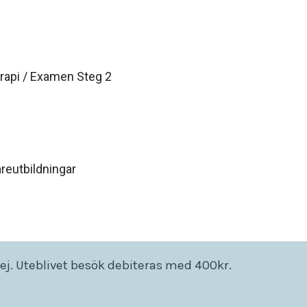
rapi / Examen Steg 2
areutbildningar
ej. Uteblivet besök debiteras med 400kr.