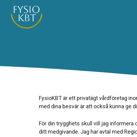
Hoppa
till
innehåll
FysioKBT är ett privatägt vårdföretag in
med dina besvär är att också kunna ge di
För din trygghets skull vill jag informera
ditt medgivande. Jag har avtal med Regi