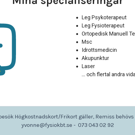
Mina specialiseringar
Leg Psykoterapeut
Leg Fysioterapeut
Ortopedisk Manuell Te
Msc
Idrottsmedicin
Akupunktur
Laser
… och flertal andra vid
esök Högkostnadskort/Frikort gäller, Remiss behövs 
yvonne@fysiokbt.se - 073 043 02 92