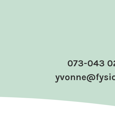
073-043 0
yvonne@
fysi